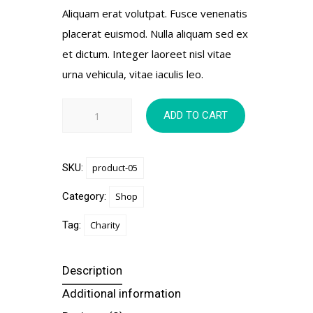
Aliquam erat volutpat. Fusce venenatis
placerat euismod. Nulla aliquam sed ex
et dictum. Integer laoreet nisl vitae
urna vehicula, vitae iaculis leo.
Social
ADD TO CART
Work
quantity
SKU:
product-05
Category:
Shop
Tag:
Charity
Description
Additional information