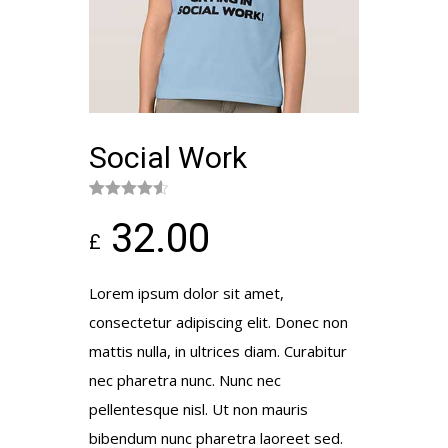
Social Work
Rated
2
4.50
32.00
out of 5
£
based on
customer
ratings
Lorem ipsum dolor sit amet,
consectetur adipiscing elit. Donec non
mattis nulla, in ultrices diam. Curabitur
nec pharetra nunc. Nunc nec
pellentesque nisl. Ut non mauris
bibendum nunc pharetra laoreet sed.